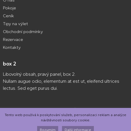
O nás
Pokoje
Ceník
Tipy na výlet
Obchodní podmínky
Rezervace
Kontakty
box 2
Libovolný obsah, pravý panel, box 2.
Nullam augue odio, elementum at est ut, eleifend ultrices
lectus. Sed eget purus dui.
Webové stránky zdarma
od
BANAN.CZ
|
Ostravski Tvorba webových
stránek
|
Přihlásit se
Tento web používá k poskytování služeb, personalizaci reklam a analýze
návštěvnosti soubory cookie.
Rozumím
Další informace