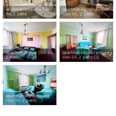
apartmán koupelna číslo
apartmán kuchyňský kout
5A, 2. patro
číslo 5A , 2. patro
apartmán ložnice číslo 5A,
apartmán obývací pokoj
2. patro
číslo 5A, 2. patro (2)
apartmán obývací pokoj
číslo 5A, 2. patro