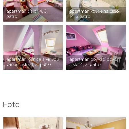
apartmán číslo 14, 3.
apartmán koupelna číslo
patro
14, 3.patro
apartmán ložnice s vířivou
apartmán obývací pokoj
vanou číslo14, 3. patro
číslo14, 3. patro
Foto