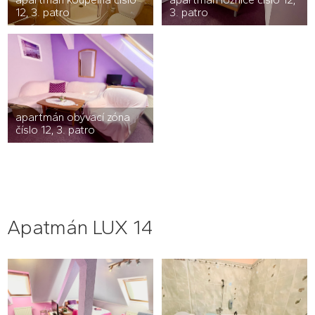
12, 3. patro
3. patro
apartmán obývací zóna
číslo 12, 3. patro
Apatmán LUX 14