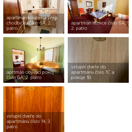
apartmán koupelna přes
chodbičku číslo 6A, 2.
apartmán ložnice číslo 6A,
patro
2. patro
vstupní dveře do
aprtmán obývací pokoj
apartmánu číslo 1C a
číslo 6A, 2. patro
pokoje 1B
vstupní dveře do
apartmánu číslo 14, 3.
patro