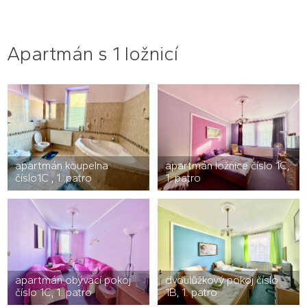
Apartmán s 1 ložnicí
apartmán koupelna
apartmán ložnice číslo 1C,
číslo1C , 1. patro
1. patro
apartmán obývací pokoj
dvoulůžkový pokoj číslo
číslo 1C, 1. patro
1B, 1. patro