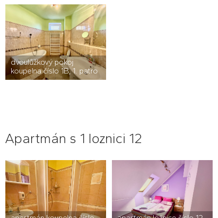
dvoulůžkový pokoj
koupelna číslo 1B, 1. patro
Apartmán s 1 loznici 12
apartmán koupelna číslo
apartmán ložnice číslo 12,