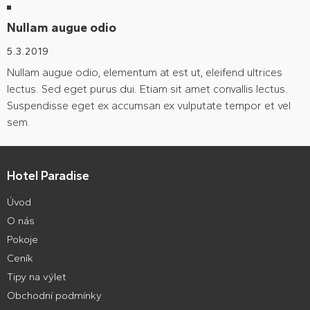
Nullam augue odio
5.3.2019
Nullam augue odio, elementum at est ut, eleifend ultrices
lectus. Sed eget purus dui. Etiam sit amet convallis lectus.
Suspendisse eget ex accumsan ex vulputate tempor et vel
sem.
Hotel Paradise
Úvod
O nás
Pokoje
Ceník
Tipy na výlet
Obchodní podmínky