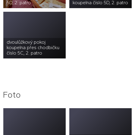
5D, 2. patro
koupelna číslo 5D, 2. patro
dvoulůžkový pokoj
koupelna přes chodbičku
číslo 5C, 2. patro
Foto