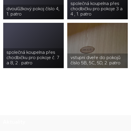
společná koupelna přes
dvoulůžkový pokoj číslo 4,
chodbičku pro pokoje 3 a
1. patro
4 , 1. patro
společná koupelna přes
chodbičku pro pokoje č. 7
vstupní dveře do pokojů
a 8, 2 . patro
číslo 5B, 5C, 5D, 2. patro
Aktuality