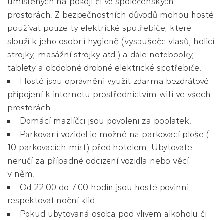
umístěných na pokoji či ve společenských
prostorách. Z bezpečnostních důvodů mohou hosté
používat pouze ty elektrické spotřebiče, které
slouží k jeho osobní hygieně (vysoušeče vlasů, holicí
strojky, masážní strojky atd.) a dále notebooky,
tablety a obdobné drobné elektrické spotřebiče.
Hosté jsou oprávněni využít zdarma bezdrátové
připojení k internetu prostřednictvím wifi ve všech
prostorách.
Domácí mazlíčci jsou povoleni za poplatek.
Parkovaní vozidel je možné na parkovací ploše (
10 parkovacích míst) před hotelem. Ubytovatel
neručí za případné odcizení vozidla nebo věcí
v něm.
Od 22:00 do 7:00 hodin jsou hosté povinni
respektovat noční klid.
Pokud ubytovaná osoba pod vlivem alkoholu či