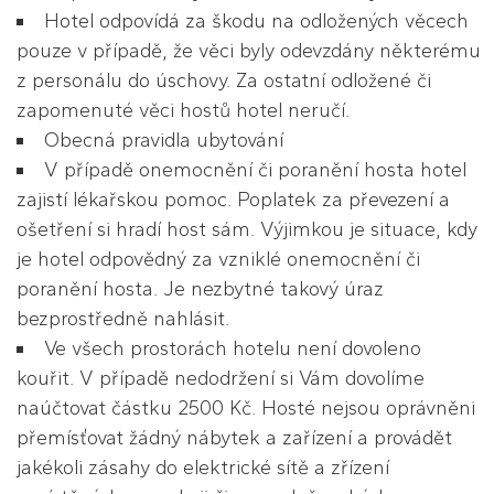
Hotel odpovídá za škodu na odložených věcech
pouze v případě, že věci byly odevzdány některému
z personálu do úschovy. Za ostatní odložené či
zapomenuté věci hostů hotel neručí.
Obecná pravidla ubytování
V případě onemocnění či poranění hosta hotel
zajistí lékařskou pomoc. Poplatek za převezení a
ošetření si hradí host sám. Výjimkou je situace, kdy
je hotel odpovědný za vzniklé onemocnění či
poranění hosta. Je nezbytné takový úraz
bezprostředně nahlásit.
Ve všech prostorách hotelu není dovoleno
kouřit. V případě nedodržení si Vám dovolíme
naúčtovat částku 2500 Kč. Hosté nejsou oprávněni
přemísťovat žádný nábytek a zařízení a provádět
jakékoli zásahy do elektrické sítě a zřízení