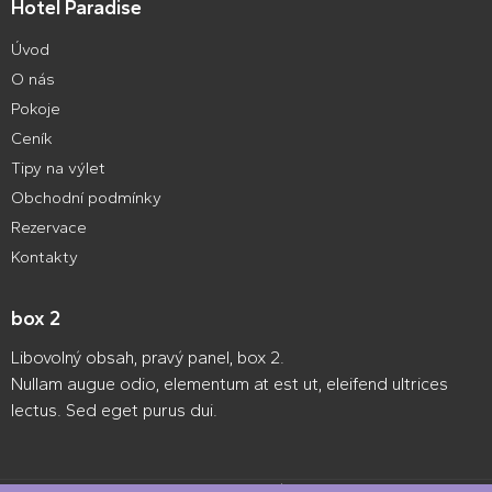
Hotel Paradise
Úvod
O nás
Pokoje
Ceník
Tipy na výlet
Obchodní podmínky
Rezervace
Kontakty
box 2
Libovolný obsah, pravý panel, box 2.
Nullam augue odio, elementum at est ut, eleifend ultrices
lectus. Sed eget purus dui.
Webové stránky zdarma
od
BANAN.CZ
|
Ostravski Tvorba webových