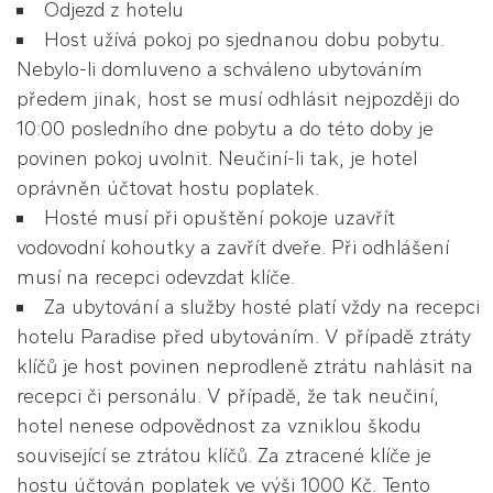
Odjezd z hotelu
Host užívá pokoj po sjednanou dobu pobytu.
Nebylo-li domluveno a schváleno ubytováním
předem jinak, host se musí odhlásit nejpozději do
10:00 posledního dne pobytu a do této doby je
povinen pokoj uvolnit. Neučiní-li tak, je hotel
oprávněn účtovat hostu poplatek.
Hosté musí při opuštění pokoje uzavřít
vodovodní kohoutky a zavřít dveře. Při odhlášení
musí na recepci odevzdat klíče.
Za ubytování a služby hosté platí vždy na recepci
hotelu Paradise před ubytováním. V případě ztráty
klíčů je host povinen neprodleně ztrátu nahlásit na
recepci či personálu. V případě, že tak neučiní,
hotel nenese odpovědnost za vzniklou škodu
související se ztrátou klíčů. Za ztracené klíče je
hostu účtován poplatek ve výši 1000 Kč. Tento