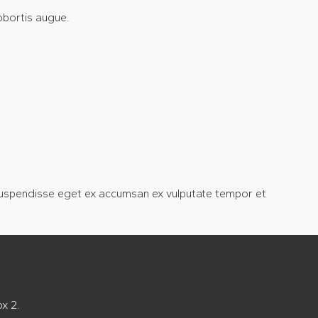
lobortis augue.
s. Suspendisse eget ex accumsan ex vulputate tempor et
x 2.