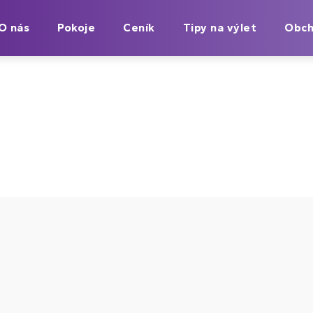
O nás
Pokoje
Ceník
Tipy na výlet
Obch