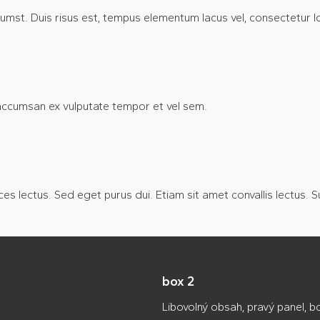
tumst. Duis risus est, tempus elementum lacus vel, consectetur 
 accumsan ex vulputate tempor et vel sem.
ices lectus. Sed eget purus dui. Etiam sit amet convallis lectu
box 2
Libovolný obsah, pravý panel, bo